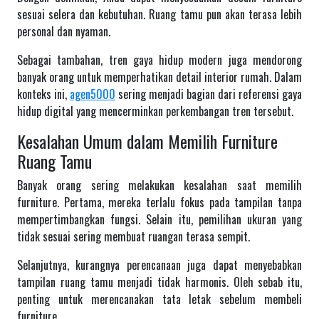
sesuai selera dan kebutuhan. Ruang tamu pun akan terasa lebih
personal dan nyaman.
Sebagai tambahan, tren gaya hidup modern juga mendorong
banyak orang untuk memperhatikan detail interior rumah. Dalam
konteks ini,
agen5000
sering menjadi bagian dari referensi gaya
hidup digital yang mencerminkan perkembangan tren tersebut.
Kesalahan Umum dalam Memilih Furniture
Ruang Tamu
Banyak orang sering melakukan kesalahan saat memilih
furniture. Pertama, mereka terlalu fokus pada tampilan tanpa
mempertimbangkan fungsi. Selain itu, pemilihan ukuran yang
tidak sesuai sering membuat ruangan terasa sempit.
Selanjutnya, kurangnya perencanaan juga dapat menyebabkan
tampilan ruang tamu menjadi tidak harmonis. Oleh sebab itu,
penting untuk merencanakan tata letak sebelum membeli
furniture.