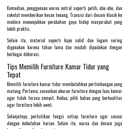
Kemudian, penggunaan warna netral seperti putih, abu-abu, dan
cokelat memberikan kesan tenang. Transisi dari desain klasik ke
modern menunjukkan perubahan gaya hidup masyarakat yang
lebih praktis.
Selain itu, material seperti kayu solid dan logam sering
digunakan karena tahan lama dan mudah dipadukan dengan
berbagai dekorasi.
Tips Memilih Furniture Kamar Tidur yang
Tepat
Memilih furniture kamar tidur membutuhkan pertimbangan yang
matang. Pertama, sesuaikan ukuran furniture dengan luas kamar
agar tidak terasa sempit. Kedua, pilih bahan yang berkualitas
agar furniture lebih awet.
Selanjutnya, perhatikan fungsi setiap furniture agar sesuai
dengan kebutuhan harian. Selain itu, warna dan desain juga