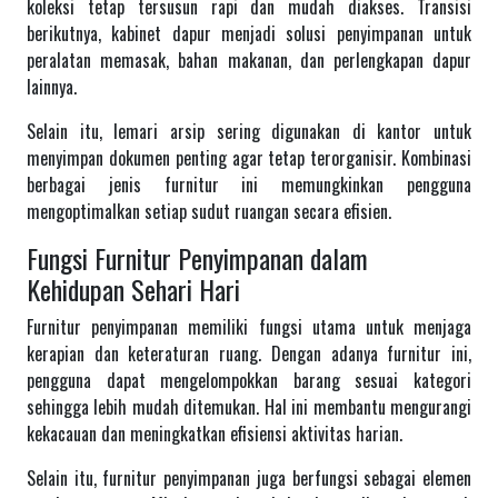
koleksi tetap tersusun rapi dan mudah diakses. Transisi
berikutnya, kabinet dapur menjadi solusi penyimpanan untuk
peralatan memasak, bahan makanan, dan perlengkapan dapur
lainnya.
Selain itu, lemari arsip sering digunakan di kantor untuk
menyimpan dokumen penting agar tetap terorganisir. Kombinasi
berbagai jenis furnitur ini memungkinkan pengguna
mengoptimalkan setiap sudut ruangan secara efisien.
Fungsi Furnitur Penyimpanan dalam
Kehidupan Sehari Hari
Furnitur penyimpanan memiliki fungsi utama untuk menjaga
kerapian dan keteraturan ruang. Dengan adanya furnitur ini,
pengguna dapat mengelompokkan barang sesuai kategori
sehingga lebih mudah ditemukan. Hal ini membantu mengurangi
kekacauan dan meningkatkan efisiensi aktivitas harian.
Selain itu, furnitur penyimpanan juga berfungsi sebagai elemen