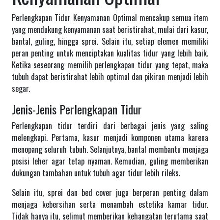
Perlengkapan Tidur Kenyamanan Optimal mencakup semua item
yang mendukung kenyamanan saat beristirahat, mulai dari kasur,
bantal, guling, hingga sprei. Selain itu, setiap elemen memiliki
peran penting untuk menciptakan kualitas tidur yang lebih baik.
Ketika seseorang memilih perlengkapan tidur yang tepat, maka
tubuh dapat beristirahat lebih optimal dan pikiran menjadi lebih
segar.
Jenis-Jenis Perlengkapan Tidur
Perlengkapan tidur terdiri dari berbagai jenis yang saling
melengkapi. Pertama, kasur menjadi komponen utama karena
menopang seluruh tubuh. Selanjutnya, bantal membantu menjaga
posisi leher agar tetap nyaman. Kemudian, guling memberikan
dukungan tambahan untuk tubuh agar tidur lebih rileks.
Selain itu, sprei dan bed cover juga berperan penting dalam
menjaga kebersihan serta menambah estetika kamar tidur.
Tidak hanya itu, selimut memberikan kehangatan terutama saat