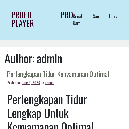
Skip
to
PROFIL PRO
Kenalan Sama Idola
content
PLAYER
Kamu
Author:
admin
Perlengkapan Tidur Kenyamanan Optimal
Posted on
June 9, 2026
by
admin
Perlengkapan Tidur
Lengkap Untuk
Kenyamanan Optimal