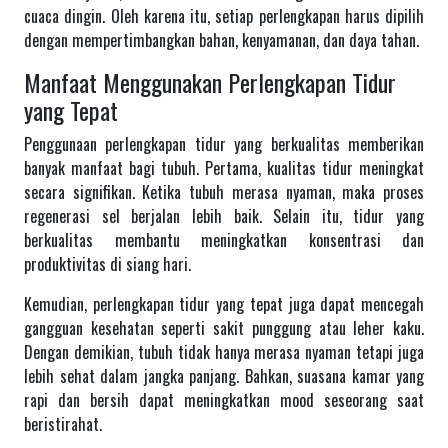
cuaca dingin. Oleh karena itu, setiap perlengkapan harus dipilih
dengan mempertimbangkan bahan, kenyamanan, dan daya tahan.
Manfaat Menggunakan Perlengkapan Tidur
yang Tepat
Penggunaan perlengkapan tidur yang berkualitas memberikan
banyak manfaat bagi tubuh. Pertama, kualitas tidur meningkat
secara signifikan. Ketika tubuh merasa nyaman, maka proses
regenerasi sel berjalan lebih baik. Selain itu, tidur yang
berkualitas membantu meningkatkan konsentrasi dan
produktivitas di siang hari.
Kemudian, perlengkapan tidur yang tepat juga dapat mencegah
gangguan kesehatan seperti sakit punggung atau leher kaku.
Dengan demikian, tubuh tidak hanya merasa nyaman tetapi juga
lebih sehat dalam jangka panjang. Bahkan, suasana kamar yang
rapi dan bersih dapat meningkatkan mood seseorang saat
beristirahat.