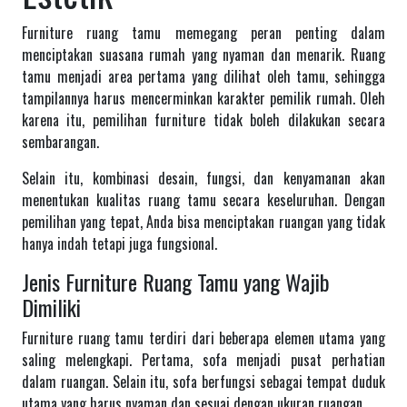
Furniture ruang tamu memegang peran penting dalam
menciptakan suasana rumah yang nyaman dan menarik. Ruang
tamu menjadi area pertama yang dilihat oleh tamu, sehingga
tampilannya harus mencerminkan karakter pemilik rumah. Oleh
karena itu, pemilihan furniture tidak boleh dilakukan secara
sembarangan.
Selain itu, kombinasi desain, fungsi, dan kenyamanan akan
menentukan kualitas ruang tamu secara keseluruhan. Dengan
pemilihan yang tepat, Anda bisa menciptakan ruangan yang tidak
hanya indah tetapi juga fungsional.
Jenis Furniture Ruang Tamu yang Wajib
Dimiliki
Furniture ruang tamu terdiri dari beberapa elemen utama yang
saling melengkapi. Pertama, sofa menjadi pusat perhatian
dalam ruangan. Selain itu, sofa berfungsi sebagai tempat duduk
utama yang harus nyaman dan sesuai dengan ukuran ruangan.