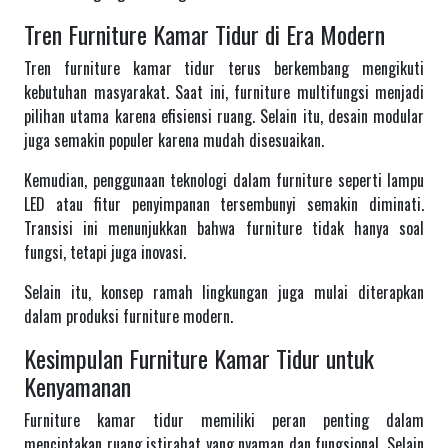
Tren Furniture Kamar Tidur di Era Modern
Tren furniture kamar tidur terus berkembang mengikuti
kebutuhan masyarakat. Saat ini, furniture multifungsi menjadi
pilihan utama karena efisiensi ruang. Selain itu, desain modular
juga semakin populer karena mudah disesuaikan.
Kemudian, penggunaan teknologi dalam furniture seperti lampu
LED atau fitur penyimpanan tersembunyi semakin diminati.
Transisi ini menunjukkan bahwa furniture tidak hanya soal
fungsi, tetapi juga inovasi.
Selain itu, konsep ramah lingkungan juga mulai diterapkan
dalam produksi furniture modern.
Kesimpulan Furniture Kamar Tidur untuk
Kenyamanan
Furniture kamar tidur memiliki peran penting dalam
menciptakan ruang istirahat yang nyaman dan fungsional. Selain