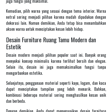
juga fungsi yang maksimal.
Kemudian, pilih warna yang sesuai dengan tema interior. Warna
netral sering menjadi pilihan karena mudah dipadukan dengan
dekorasi lain. Namun demikian, Anda tetap bisa menambahkan
aksen warna untuk menciptakan kesan lebih hidup.
Desain Furniture Ruang Tamu Modern dan
Estetik
Desain modern menjadi pilihan populer saat ini. Banyak orang
menyukai konsep minimalis karena terlihat bersih dan elegan.
Selain itu, desain ini juga memaksimalkan fungsi tanpa
mengorbankan estetika.
Selanjutnya, penggunaan material seperti kayu, logam, dan kaca
dapat menciptakan tampilan yang lebih menarik. Bahkan,
kombinasi beberapa material sering menghasilkan kesan unik
dan berbeda.
Dengan demikian, Anda dapat menyesuaikan desain furniture