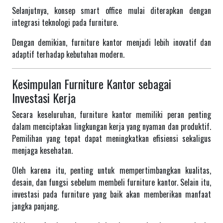
Selanjutnya, konsep smart office mulai diterapkan dengan
integrasi teknologi pada furniture.
Dengan demikian, furniture kantor menjadi lebih inovatif dan
adaptif terhadap kebutuhan modern.
Kesimpulan Furniture Kantor sebagai
Investasi Kerja
Secara keseluruhan, furniture kantor memiliki peran penting
dalam menciptakan lingkungan kerja yang nyaman dan produktif.
Pemilihan yang tepat dapat meningkatkan efisiensi sekaligus
menjaga kesehatan.
Oleh karena itu, penting untuk mempertimbangkan kualitas,
desain, dan fungsi sebelum membeli furniture kantor. Selain itu,
investasi pada furniture yang baik akan memberikan manfaat
jangka panjang.