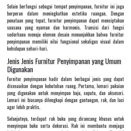
Selain berfungsi sebagai tempat penyimpanan, furnitur ini juga
berperan dalam meningkatkan estetika ruangan. Dengan
penataan yang tepat, furnitur penyimpanan dapat menciptakan
suasana yang nyaman dan harmonis. Transisi dari fungsi
sederhana menuju elemen desain menunjukkan bahwa furnitur
penyimpanan memiliki nilai fungsional sekaligus visual dalam
kehidupan sehari-hari.
Jenis Jenis Furnitur Penyimpanan yang Umum
Digunakan
Furnitur penyimpanan hadir dalam berbagai jenis yang dapat
disesuaikan dengan kebutuhan ruang. Pertama, lemari pakaian
yang digunakan untuk menyimpan baju, sepatu, dan aksesori.
Lemari ini biasanya dilengkapi dengan gantungan, rak, dan laci
agar lebih praktis.
Selanjutnya, terdapat rak buku yang dirancang khusus untuk
menyimpan buku serta dekorasi. Rak ini membantu menjaga