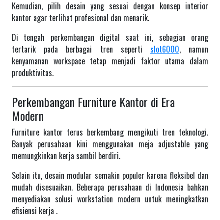
Kemudian, pilih desain yang sesuai dengan konsep interior
kantor agar terlihat profesional dan menarik.
Di tengah perkembangan digital saat ini, sebagian orang
tertarik pada berbagai tren seperti
slot6000
, namun
kenyamanan workspace tetap menjadi faktor utama dalam
produktivitas.
Perkembangan Furniture Kantor di Era
Modern
Furniture kantor terus berkembang mengikuti tren teknologi.
Banyak perusahaan kini menggunakan meja adjustable yang
memungkinkan kerja sambil berdiri.
Selain itu, desain modular semakin populer karena fleksibel dan
mudah disesuaikan. Beberapa perusahaan di Indonesia bahkan
menyediakan solusi workstation modern untuk meningkatkan
efisiensi kerja .